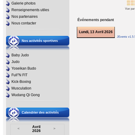
Galerie photos
Vue par
Renseignements utiles
Nos partenaires
Événements pendant
Nous contacter
Lundi, 13 Avril 2026
JEvents v1.5
Nos activités sportives
Baby Judo
Judo
Yoseikan Budo
Full''N FIT
Kick-Boxing
Musculation
Wudang Qi Gong
Calendrier des activités
Avril
<
>
2026