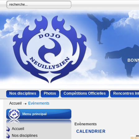
BONN
Nos disciplines
Photos
Compétitions Officielles
Rencontres In
Accueil
Evènements
Menu principal
Evènements
Accueil
CALENDRIER
Nos disciplines