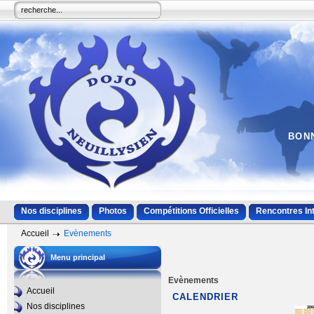
BONN
Nos disciplines
Photos
Compétitions Officielles
Rencontres In
Accueil
Evènements
Menu principal
Evènements
Accueil
CALENDRIER
Nos disciplines