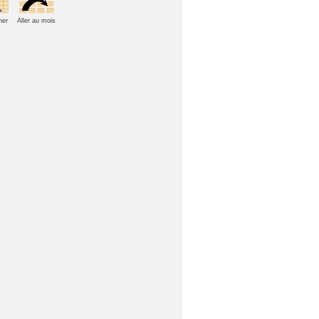
her
Aller au mois