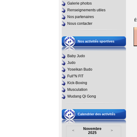
Galerie photos
Renseignements utiles
Nos partenaires
É
Nous contacter
Nos activités sportives
Baby Judo
Judo
Yoseikan Budo
Full''N FIT
Kick-Boxing
Musculation
Wudang Qi Gong
Calendrier des activités
Novembre
<
>
2025