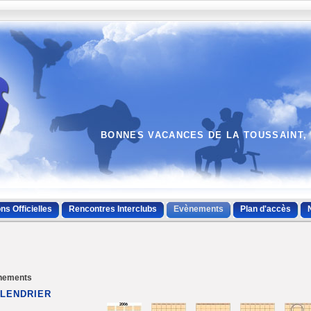
BONNES VACANCES DE LA TOUSSAINT, 
ns Officielles
Rencontres Interclubs
Evènements
Plan d'accès
nements
LENDRIER