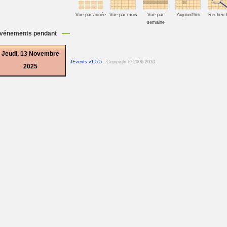
Vue par année
Vue par mois
Vue par
Aujourd'hui
Recherc
semaine
vénements pendant
Jeudi, 13 Novembre
JEvents v1.5.5
Copyright © 2006-2010
2025