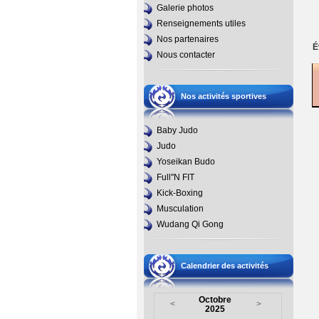
Galerie photos
Renseignements utiles
Nos partenaires
É
Nous contacter
Nos activités sportives
Baby Judo
Judo
Yoseikan Budo
Full''N FIT
Kick-Boxing
Musculation
Wudang Qi Gong
Calendrier des activités
Octobre
<
>
2025