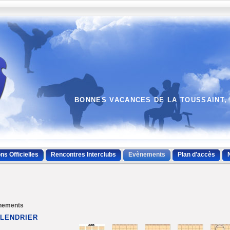
BONNES VACANCES DE LA TOUSSAINT, 
ns Officielles
Rencontres Interclubs
Evènements
Plan d'accès
nements
LENDRIER