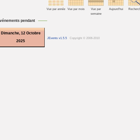
Vue par année
Vue par mois
Vue par
Aujourd'hui
Recherc
semaine
vénements pendant
Dimanche, 12 Octobre
JEvents v1.5.5
Copyright © 2006-2010
2025