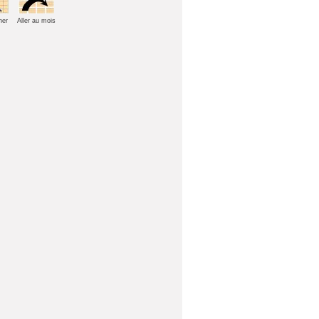
her
Aller au mois