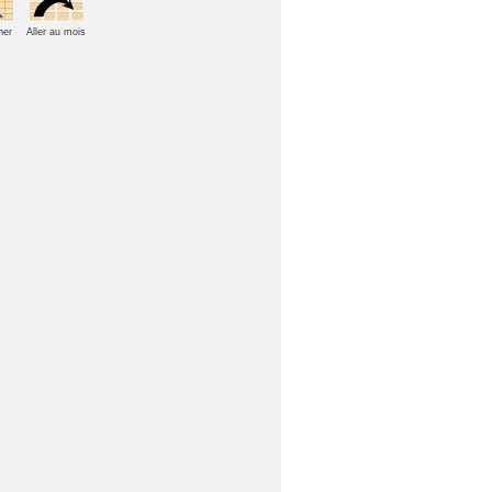
her
Aller au mois