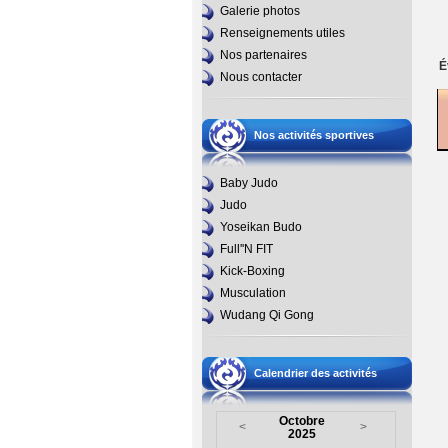
Galerie photos
Renseignements utiles
Nos partenaires
É
Nous contacter
Nos activités sportives
Baby Judo
Judo
Yoseikan Budo
Full''N FIT
Kick-Boxing
Musculation
Wudang Qi Gong
Calendrier des activités
Octobre
<
>
2025