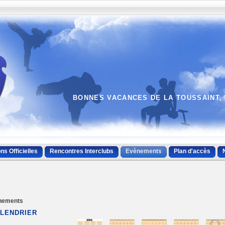
BONNES VACANCES DE LA TOUSSAINT, 
ns Officielles
Rencontres Interclubs
Evènements
Plan d'accès
nements
LENDRIER