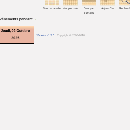
Vue par année
Vue par mois
Vue par
Aujourd'hui
Recherc
semaine
vénements pendant
Jeudi, 02 Octobre
JEvents v1.5.5
Copyright © 2006-2010
2025