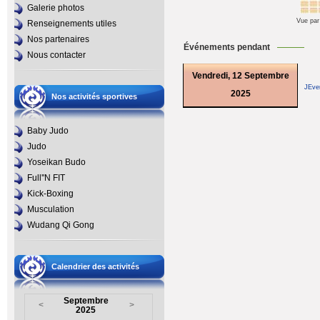
Galerie photos
Vue par
Renseignements utiles
Nos partenaires
Événements pendant
Nous contacter
Vendredi, 12 Septembre
JEve
2025
Nos activités sportives
Baby Judo
Judo
Yoseikan Budo
Full''N FIT
Kick-Boxing
Musculation
Wudang Qi Gong
Calendrier des activités
Septembre
<
>
2025