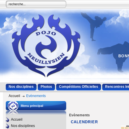
BONN
Nos disciplines
Photos
Compétitions Officielles
Rencontres In
Accueil
Evènements
Menu principal
Evènements
Accueil
CALENDRIER
Nos disciplines