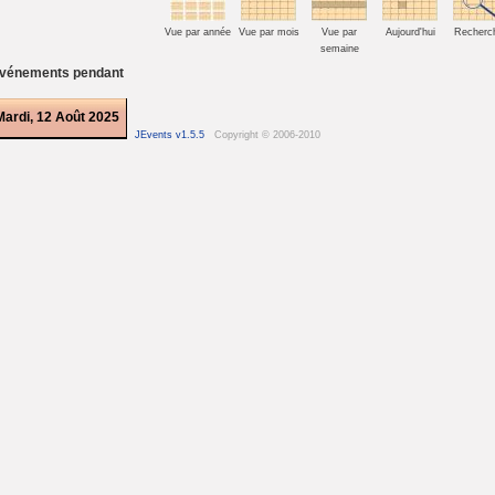
Vue par année
Vue par mois
Vue par
Aujourd'hui
Recherc
semaine
vénements pendant
Mardi, 12 Août 2025
JEvents v1.5.5
Copyright © 2006-2010