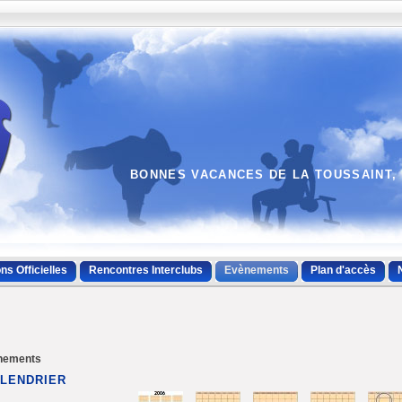
BONNES VACANCES DE LA TOUSSAINT, 
ns Officielles
Rencontres Interclubs
Evènements
Plan d'accès
nements
LENDRIER