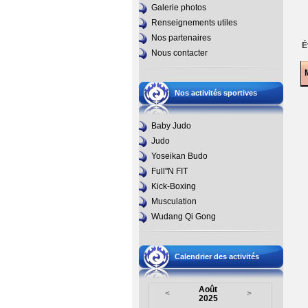
Galerie photos
Renseignements utiles
Nos partenaires
É
Nous contacter
Nos activités sportives
Baby Judo
Judo
Yoseikan Budo
Full''N FIT
Kick-Boxing
Musculation
Wudang Qi Gong
Calendrier des activités
Août
<
>
2025