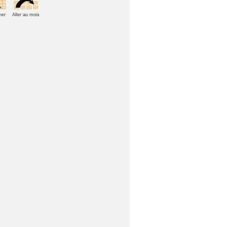
her
Aller au mois