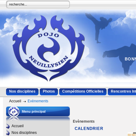
BONN
Nos disciplines
Photos
Compétitions Officielles
Rencontres In
Accueil
Evènements
Menu principal
Evènements
Accueil
CALENDRIER
Nos disciplines