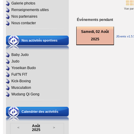
Galerie photos
Vue par
Renseignements utiles
Nos partenaires
Événements pendant
Nous contacter
Samedi, 02 Août
JEvents v1.5
2025
Nos activités sportives
Baby Judo
Judo
Yoseikan Budo
Full''N FIT
Kick-Boxing
Musculation
Wudang Qi Gong
Calendrier des activités
Août
<
>
2025