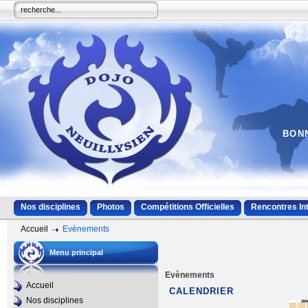
BONN
Nos disciplines
Photos
Compétitions Officielles
Rencontres In
Accueil
Evènements
Menu principal
Evènements
Accueil
CALENDRIER
Nos disciplines