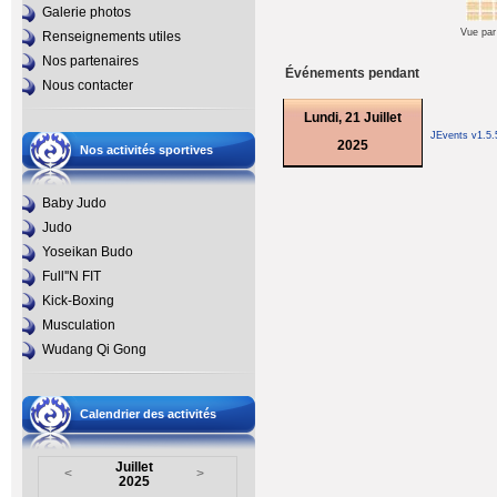
Galerie photos
Vue par
Renseignements utiles
Nos partenaires
Événements pendant
Nous contacter
Lundi, 21 Juillet
JEvents v1.5
2025
Nos activités sportives
Baby Judo
Judo
Yoseikan Budo
Full''N FIT
Kick-Boxing
Musculation
Wudang Qi Gong
Calendrier des activités
Juillet
<
>
2025