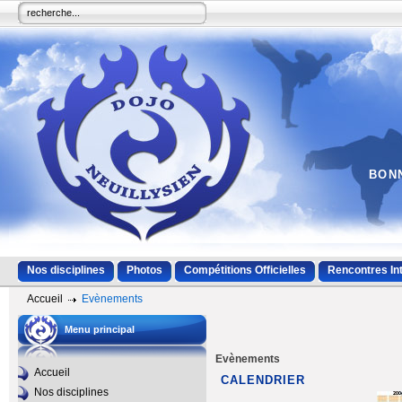
BONN
Nos disciplines
Photos
Compétitions Officielles
Rencontres In
Accueil
Evènements
Menu principal
Evènements
Accueil
CALENDRIER
Nos disciplines