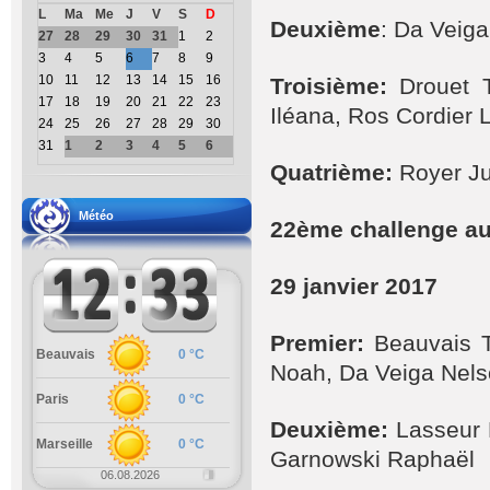
L
Ma
Me
J
V
S
D
Deuxième
: Da Veiga
27
28
29
30
31
1
2
3
4
5
6
7
8
9
10
11
12
13
14
15
16
Troisième:
Drouet T
17
18
19
20
21
22
23
Iléana, Ros Cordier 
24
25
26
27
28
29
30
31
1
2
3
4
5
6
Quatrième:
Royer Ju
Météo
22ème
challenge au
29 janvier 2017
Premier:
Beauvais T
Beauvais
0 °C
Noah, Da Veiga Nel
Paris
0 °C
Deuxième:
Lasseur 
Marseille
0 °C
Garnowski Raphaël
06.08.2026