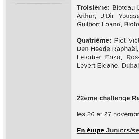
Troisième:
Bioteau 
Arthur, J'Dir Yous
Guilbert Loane, Biote
Quatrième:
Piot Vi
Den Heede Raphaël, L
Lefortier Enzo, Ro
Levert Eléane, Duba
22ème challenge 
les 26 et 27 novemb
En éuipe
Juniors/se