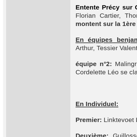
Entente Précy sur O
Florian Cartier, Th
montent sur la 1èr
En équipes benjam
Arthur, Tessier Vale
équipe n°2:
Malingr
Cordelette Léo se c
En Individuel:
Premier:
Linktevoet 
Deuxième:
Guillos