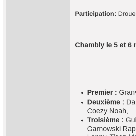
Participation:
Drouet
Chambly le 5 et 6
Premier :
Granv
Deuxième :
Da 
Coezy Noah,
Troisième :
Gui
Garnowski Raph