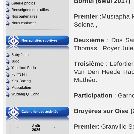
Bornel (6Mai 2017)
Galerie photos
Renseignements utiles
Premier :
Mustapha k
Nos partenaires
Nous contacter
Solena ,
Deuxiéme
: Dos San
Nos activités sportives
Thomas , Royer Jules
Baby Judo
Judo
Troisième
: Leforti
Yoseikan Budo
Van Den Heede Raph
Full''N FIT
Mathéo.
Kick-Boxing
Musculation
Participation
: Garno
Wudang Qi Gong
Bruyères sur Oise (
Calendrier des activités
Premier
: Granville 
Août
<
>
2026