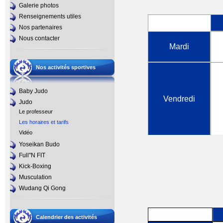
Galerie photos
Renseignements utiles
Nos partenaires
Nous contacter
Mardi
Nos activités sportives
Baby Judo
Vendredi
Judo
Le professeur
Les horaires et tarifs
Vidéo
Yoseikan Budo
Full''N FIT
Kick-Boxing
Musculation
Wudang Qi Gong
Calendrier des activités