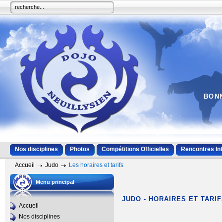
BONN
Nos disciplines
Photos
Compétitions Officielles
Rencontres In
Accueil
Judo
Les horaires et tarifs
Menu principal
JUDO - HORAIRES ET TARI
Accueil
Nos disciplines